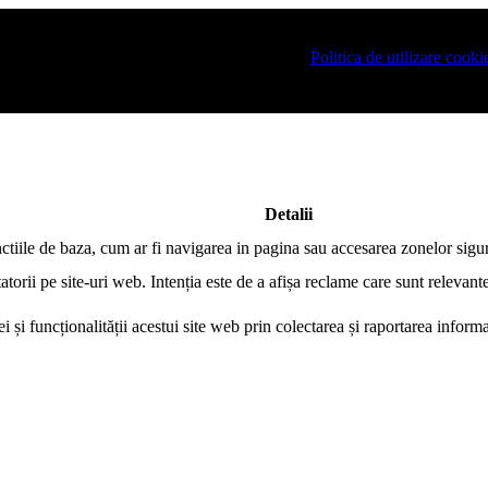
-ati logat pe site si pentru a va putea stoca produsele in cosul de cump
Ache Romania este necesar sa fiti de acord cu
Politica de utilizare cooki
Detalii
nctiile de baza, cum ar fi navigarea in pagina sau accesarea zonelor sigur
atorii pe site-uri web. Intenția este de a afișa reclame care sunt relevante
i și funcționalității acestui site web prin colectarea și raportarea infor