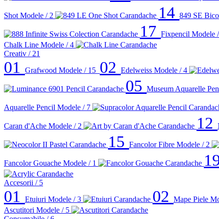
14
Shot
Modele / 2
849 SE Bico
17
Fixpencil
Modele /
Chalk Line
Modele / 4
Creativ
/ 21
01
02
Grafwood
Modele / 15
Edelweiss
Modele / 4
05
Museum Aquarelle Pen
Aquarelle Pencil
Modele / 7
12
Caran d'Ache
Modele / 2
15
Fancolor Fibre
Modele / 2
1
Fancolor Gouache
Modele / 1
Accesorii
/ 5
01
02
Etuiuri
Modele / 3
Mape Piele
Mo
Ascutitori
Modele / 5
Consumabile
/ 6