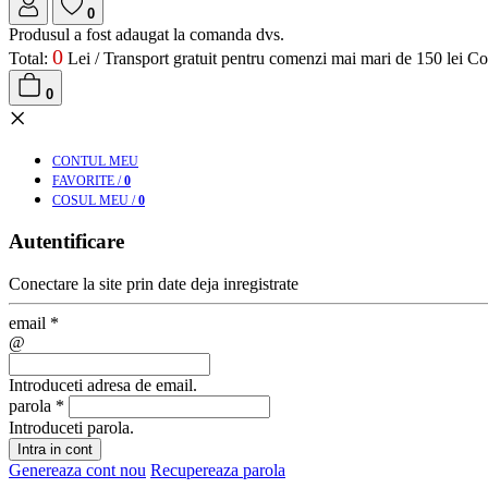
0
Produsul a fost adaugat la comanda dvs.
0
Total:
Lei /
Transport gratuit pentru comenzi mai mari de 150 lei
Co
0
×
CONT
UL MEU
FAV
ORITE
/
0
COS
UL MEU
/
0
Autentificare
Conectare la site prin date deja inregistrate
email
*
@
Introduceti adresa de email.
parola
*
Introduceti parola.
Intra in cont
Genereaza cont nou
Recupereaza parola