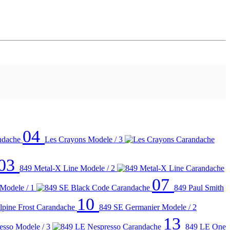
04
Les Crayons
Modele / 3
03
849 Metal-X Line
Modele / 2
07
Modele / 1
849 Paul Smith
10
849 SE Germanier
Modele / 2
13
esso
Modele / 3
849 LE One