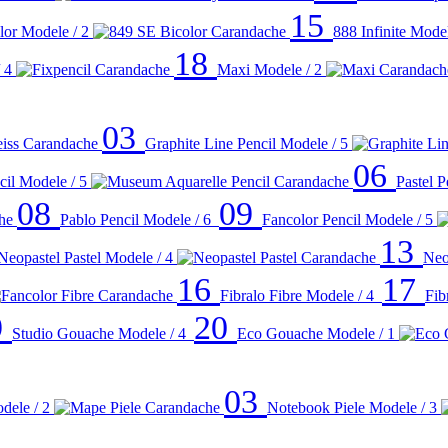
15
lor
Modele / 2
888 Infinite
Model
18
 4
Maxi
Modele / 2
03
Graphite Line Pencil
Modele / 5
06
cil
Modele / 5
Pastel P
08
09
Pablo Pencil
Modele / 6
Fancolor Pencil
Modele / 5
13
Neopastel Pastel
Modele / 4
Neo
16
17
Fibralo Fibre
Modele / 4
Fib
9
20
Studio Gouache
Modele / 4
Eco Gouache
Modele / 1
03
dele / 2
Notebook Piele
Modele / 3