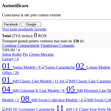
Autentificare
Conectarea la site prin conturi externe
Facebook
Google
Vezi toate produsele favorite
0
Total
(TVA inclus)
:
RON
Transport gratuit pentru comenzi mai mari de
150
lei
Continua Cumparaturile
Finalizeaza Comanda
TIPURI /
4
Stilou
Roller
Pix
Creion Mecanic
Luxury
/ 4
01
02
Varius
Modele / 9
Leman
Modele 
Office
/ 20
01
849 Classic Line
Modele / 11
Set
04
05
849 Colormat-X Line
Modele / 8
849 Premium Line
Mo
08
Modele / 5
849 Swiss Collection
Modele / 4
11
849 LE Claim Your Style
Mo