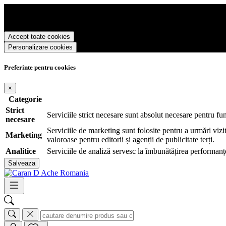
Caran D Ache Romania foloseste cookies pentru a tine minte faptul ca v
va oferi si livra functii avansate si continut personalizat de marketing.
Pentru a va putea bucura de intreaga experienta ca vizitator Caran D 
Accept toate cookies
Personalizare cookies
Preferinte pentru cookies
×
Categorie
Strict
Serviciile strict necesare sunt absolut necesare pentru fu
necesare
Serviciile de marketing sunt folosite pentru a urmări vizit
Marketing
valoroase pentru editorii și agenții de publicitate terți.
Analitice
Serviciile de analiză servesc la îmbunătățirea performanțe
Salveaza