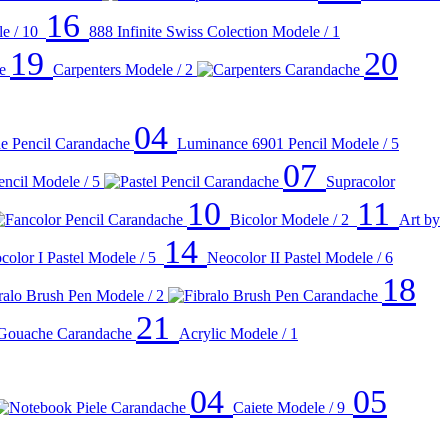
16
e / 10
888 Infinite Swiss Colection
Modele / 1
19
20
Carpenters
Modele / 2
04
Luminance 6901 Pencil
Modele / 5
07
encil
Modele / 5
Supracolor
10
11
Bicolor
Modele / 2
Art by
14
color I Pastel
Modele / 5
Neocolor II Pastel
Modele / 6
18
ralo Brush Pen
Modele / 2
21
Acrylic
Modele / 1
04
05
Caiete
Modele / 9