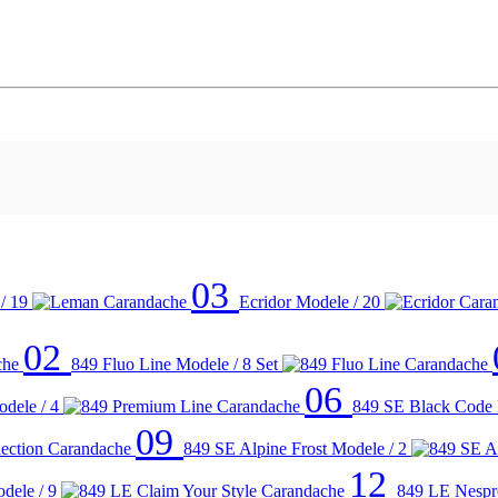
03
/ 19
Ecridor
Modele / 20
02
849 Fluo Line
Modele / 8
Set
06
dele / 4
849 SE Black Code
09
849 SE Alpine Frost
Modele / 2
12
dele / 9
849 LE Nespr