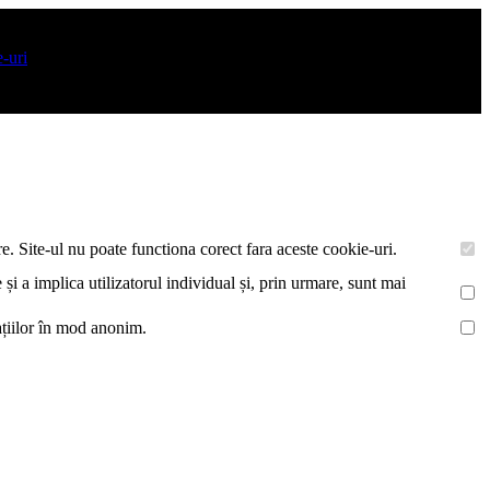
araturi. De asemenea acestea vor colecta statistici anonime, pentru a
e-uri
.
e. Site-ul nu poate functiona corect fara aceste cookie-uri.
 și a implica utilizatorul individual și, prin urmare, sunt mai
mațiilor în mod anonim.